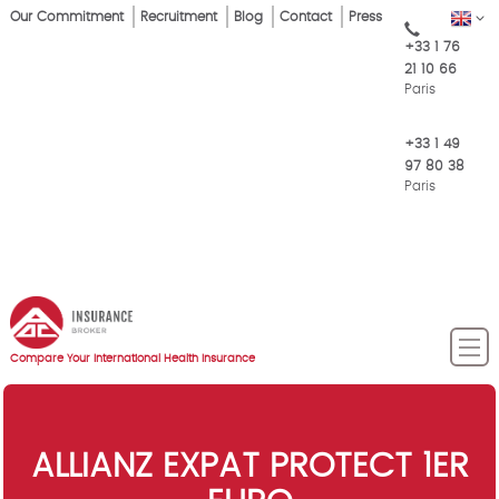
Skip
Our Commitment
Recruitment
Blog
Contact
Press
EN
Top
to
+33 1 76
main
Menu
21 10 66
content
Paris
+33 1 49
97 80 38
Paris
Compare Your International Health Insurance
ALLIANZ EXPAT PROTECT 1ER