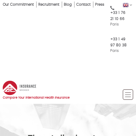
Skip
Our Commitment
Recruitment
Blog
Contact
Press
EN
Top
to
+33 1 76
main
Menu
21 10 66
content
Paris
+33 1 49
97 80 38
Paris
Compare Your International Health Insurance