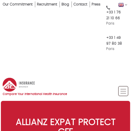
Skip
Our Commitment
Recruitment
Blog
Contact
Press
EN
Top
to
+33 1 76
main
Menu
21 10 66
content
Paris
+33 1 49
97 80 38
Paris
Compare Your International Health Insurance
ALLIANZ EXPAT PROTECT