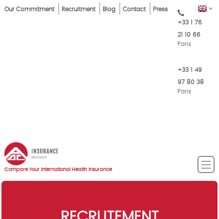
Skip
Top
EN
Our Commitment
Recruitment
Blog
Contact
Press
to
+33 1 76
Menu
main
21 10 66
content
Paris
+33 1 49
97 80 38
Paris
Compare Your International Health Insurance
RECRUTEMENT