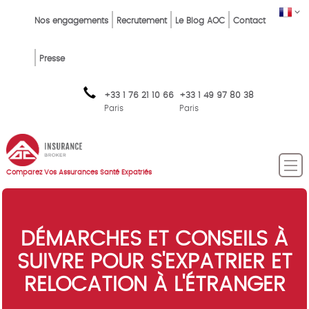
Skip
Top
FR
Nos engagements
Recrutement
Le Blog AOC
Contact
to
Menu
main
content
FR
Presse
+33 1 76 21 10 66
+33 1 49 97 80 38
Paris
Paris
Comparez Vos Assurances Santé Expatriés
DÉMARCHES ET CONSEILS À
SUIVRE POUR S'EXPATRIER ET
RELOCATION À L'ÉTRANGER