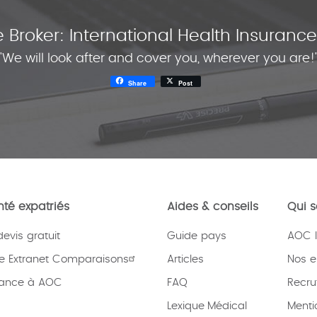
 Broker: International Health Insuran
"We will look after and cover you, wherever you are!
Share
Post
té expatriés
Aides & conseils
Qui 
vis gratuit
Guide pays
AOC I
e Extranet Comparaisons
Articles
Nos 
rance à AOC
FAQ
Recru
Lexique
Médical
Menti