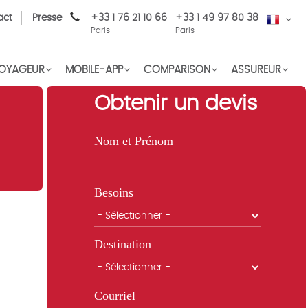
act
Presse
+33 1 76 21 10 66
+33 1 49 97 80 38
FR
Paris
Paris
OYAGEUR
MOBILE-APP
COMPARISON
ASSUREUR
Obtenir un devis
Nom et Prénom
Besoins
Destination
Courriel