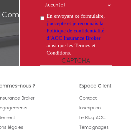
ce Comparisons
En envoyant ce formulaire,
j’accepte et je reconnais la
"
Politique de confidentialité
d’AOC Insurance Broker
ainsi que les Termes et
Conditions.
CAPTCHA
sommes-nous ?
Espace Client
nsurance Broker
Contact
This question is for testing whether
or not you are a human visitor and
engagements
Inscription
to prevent automated spam
tement
submissions.
Le Blog AOC
ons légales
Témoignages