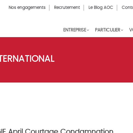
Top
Nos engagements
Recrutement
Le Blog AOC
Cont
Menu
FR
ENTREPRISE
PARTICULIER
V
NTERNATIONAL
 GIE April Courtage Condamnation