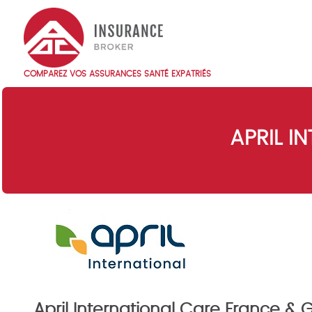
Skip
to
main
content
COMPAREZ VOS ASSURANCES SANTÉ EXPATRIÉS
Main
navigation
FR
APRIL I
April International Care France &