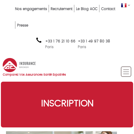
Skip
Top
FR
Nos engagements
Recrutement
Le Blog AOC
Contact
to
Menu
main
content
FR
Presse
+33 1 76 21 10 66
+33 1 49 97 80 38
Paris
Paris
Comparez Vos Assurances Santé Expatriés
INSCRIPTION