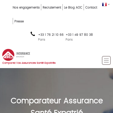
Skip
Top
FR
Nos engagements
Recrutement
Le Blog AOC
Contact
to
Menu
main
content
FR
Presse
+33 1 76 21 10 66
+33 1 49 97 80 38
Paris
Paris
Comparez Vos Assurances Santé Expatriés
Comparateur Assurance