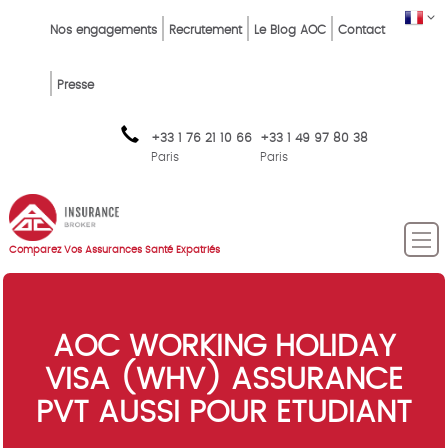
Skip
Top
FR
Nos engagements
Recrutement
Le Blog AOC
Contact
to
Menu
main
content
FR
Presse
+33 1 76 21 10 66
+33 1 49 97 80 38
Paris
Paris
Comparez Vos Assurances Santé Expatriés
AOC WORKING HOLIDAY
VISA (WHV) ASSURANCE
PVT AUSSI POUR ETUDIANT