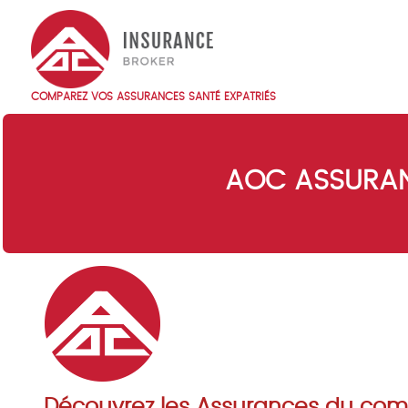
Skip
to
main
content
COMPAREZ VOS ASSURANCES SANTÉ EXPATRIÉS
Main
navigation
FR
AOC ASSURAN
Découvrez les Assurances du com