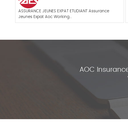
ASSURANCE JEUNES EXPAT ETUDIANT Assurance
Jeunes Expat Aoc Working…
AOC Insurance