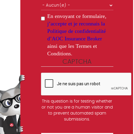
En envoyant ce formulaire,
j’accepte et je reconnais la
Politique de confidentialité
d’AOC Insurance Broker
ainsi que les Termes et
Conditions.
CAPTCHA
This question is for testing whether
or not you are a human visitor and
to prevent automated spam
submissions.