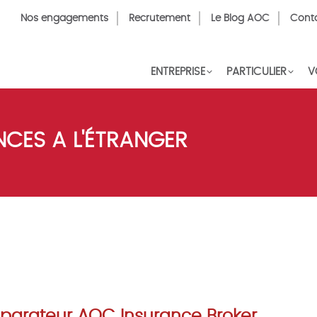
Top
Nos engagements
Recrutement
Le Blog AOC
Cont
Menu
FR
ENTREPRISE
PARTICULIER
V
CES A L'ÉTRANGER
parateur AOC Insurance Broker