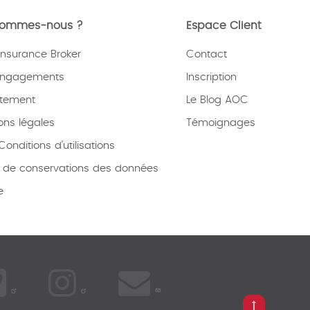
sommes-nous ?
Espace Client
nsurance Broker
Contact
engagements
Inscription
tement
Le Blog AOC
ons légales
Témoignages
onditions d’utilisations
e de conservations des données
e