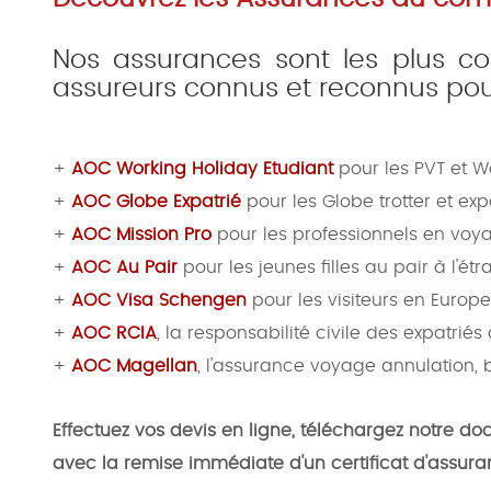
Nos assurances sont les plus c
assureurs connus et reconnus pour
+
AOC Working Holiday Etudiant
pour les PVT et Wo
+
AOC Globe Expatrié
pour les Globe trotter et ex
+
AOC Mission Pro
pour les professionnels en voya
+
AOC Au Pair
pour les jeunes filles au pair à l'ét
+
AOC Visa Schengen
pour les visiteurs en Europ
+
AOC RCIA
, la responsabilité civile des expatriés
+
AOC Magellan
, l'assurance voyage annulation,
Effectuez vos devis en ligne, téléchargez notre do
avec la remise immédiate d'un certificat d'assura