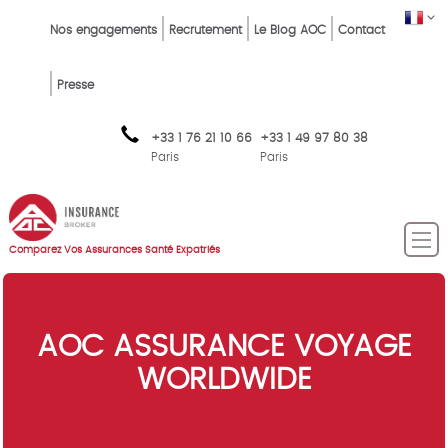
Skip
Top
FR
Nos engagements
Recrutement
Le Blog AOC
Contact
to
Menu
main
content
FR
Presse
+33 1 76 21 10 66
+33 1 49 97 80 38
Paris
Paris
Comparez Vos Assurances Santé Expatriés
AOC ASSURANCE VOYAGE
WORLDWIDE