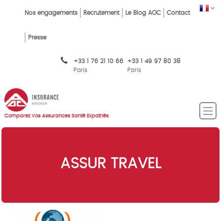
Skip
FR
Top
Nos engagements
Recrutement
Le Blog AOC
Contact
to
main
Menu
content
Presse
FR
+33 1 76 21 10 66
+33 1 49 97 80 38
Paris
Paris
Comparez Vos Assurances Santé Expatriés
ASSUR TRAVEL