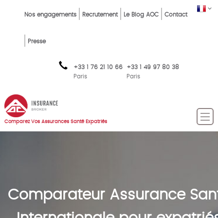
Skip
Top
FR
Nos engagements
Recrutement
Le Blog AOC
Contact
to
Menu
main
content
FR
Presse
+33 1 76 21 10 66
+33 1 49 97 80 38
Paris
Paris
Comparez Vos Assurances Santé Expatriés
Comparateur Assurance San