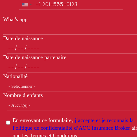
Téléphone
What's app
Date de naissance
Date de naissance partenaire
Nationalité
Nombre d enfants
En envoyant ce formulaire,
j’accepte et je reconnais la
Politique de confidentialité d’AOC Insurance Broker
ai
que les Termes et Conditions.