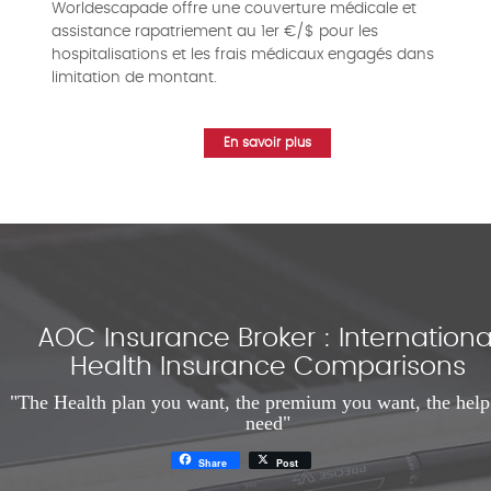
Worldescapade offre une couverture médicale et
assistance rapatriement au 1er €/$ pour les
hospitalisations et les frais médicaux engagés dans
limitation de montant.
En savoir plus
AOC Insurance Broker : Internationa
Health Insurance Comparisons
"The Health plan you want, the premium you want, the hel
need"
Share
Post