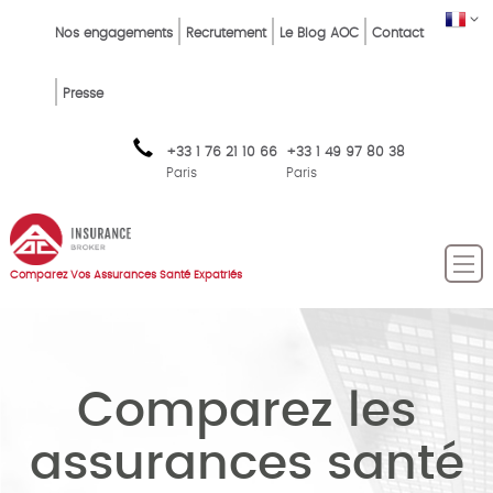
Skip
Top
FR
Nos engagements
Recrutement
Le Blog AOC
Contact
to
Menu
main
content
FR
Presse
+33 1 76 21 10 66
+33 1 49 97 80 38
Paris
Paris
Comparez Vos Assurances Santé Expatriés
Comparez les
assurances santé