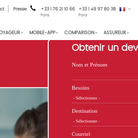
ct
Presse
+33 1 76 21 10 66
+33 1 49 97 80 38
FR
Paris
Paris
OYAGEUR
MOBILE-APP
COMPARISON
ASSUREUR
Obtenir un dev
Nom et Prénom
Besoins
Destination
Courriel