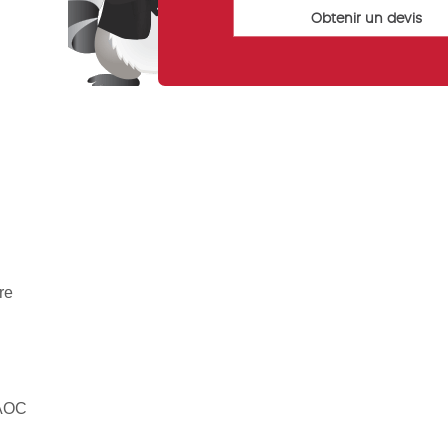
re
 AOC