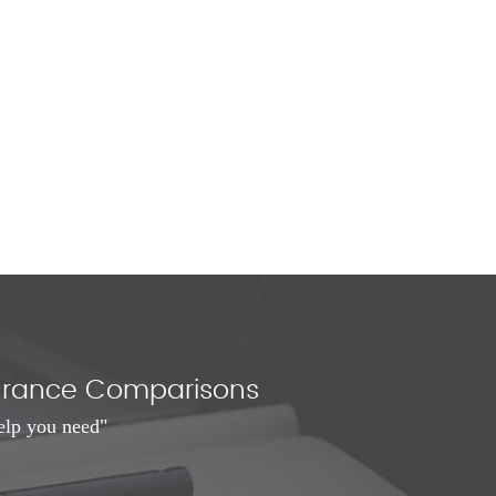
nsurance Comparisons
elp you need"