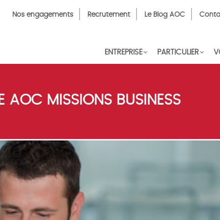
Top
Nos engagements
Recrutement
Le Blog AOC
Conta
Menu
FR
ENTREPRISE
PARTICULIER
V
 AOC MISSIONS BUSINESS