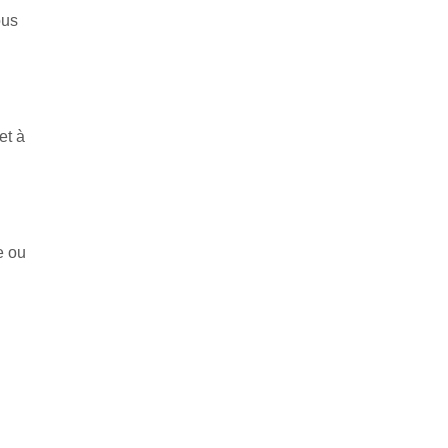
ous
et à
e ou