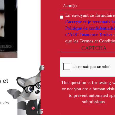
En envoyant ce formulaire
j’accepte et je reconnais la
Politique de confidentialit
d’AOC Insurance Broker
a
que les Termes et Conditio
CAPTCHA
 et
This question is for testing 
or not you are a human visit
to prevent automated s
submissions.
rivés