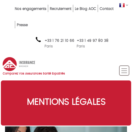
Skip
Top
FR
Nos engagements
Recrutement
Le Blog AOC
Contact
to
Menu
main
content
FR
Presse
+33 1 76 21 10 66
+33 1 49 97 80 38
Paris
Paris
Comparez Vos Assurances Santé Expatriés
MENTIONS LÉGALES