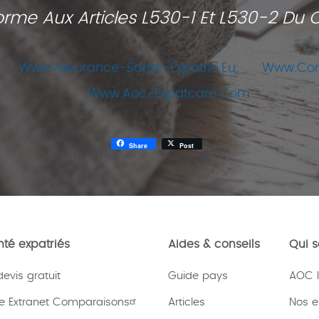
orme Aux Articles L530-1 Et L530-2 Du
Www.assurance-Sante-Expatrie.eu,
Www.com
Www.aoc-Expatcare.com
Share
Post
té expatriés
Aides & conseils
Qui 
vis gratuit
Guide pays
AOC I
e Extranet Comparaisons
Articles
Nos 