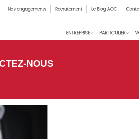
Top
Nos engagements
Recrutement
Le Blog AOC
Conta
Menu
FR
ENTREPRISE
PARTICULIER
V
CTEZ-NOUS