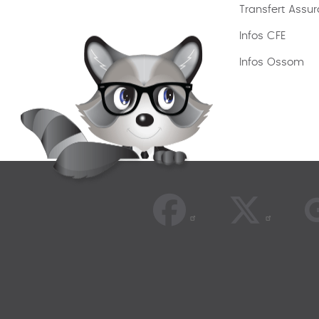
Transfert Assu
Infos CFE
Infos Ossom