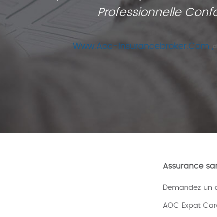
Professionnelle Conf
Www.aoc-Insurancebroker.com ,
Assurance san
Demandez un de
AOC Expat Car