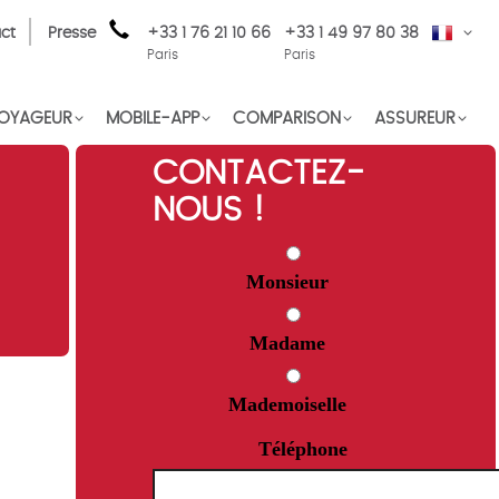
ct
Presse
+33 1 76 21 10 66
+33 1 49 97 80 38
FR
Paris
Paris
OYAGEUR
MOBILE-APP
COMPARISON
ASSUREUR
CONTACTEZ-
NOUS !
Monsieur
Madame
Mademoiselle
Téléphone