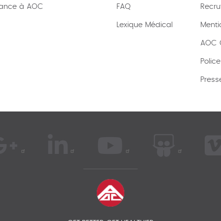
rance à AOC
FAQ
Recru
Lexique
Médical
Menti
AOC C
Polic
Press