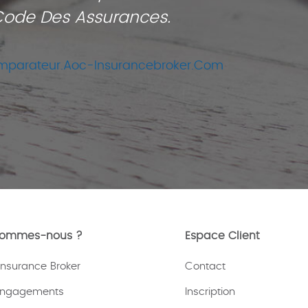
 Code Des Assurances.
parateur.aoc-Insurancebroker.com
sommes-nous ?
Espace Client
nsurance Broker
Contact
engagements
Inscription