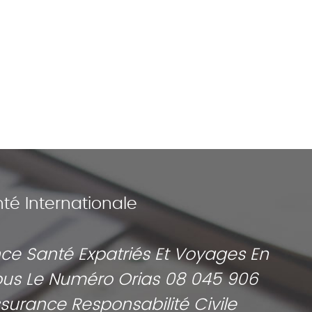
é Internationale
ce Santé Expatriés Et Voyages En
 Sous Le Numéro Orias 08 045 906
ssurance Responsabilité Civile