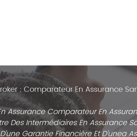
roker : Comparateur En Assurance Sant
 En Assurance Comparateur En Assuran
istre Des Intermédiaires En Assurance
e D’une Garantie Financière Et D'unea A