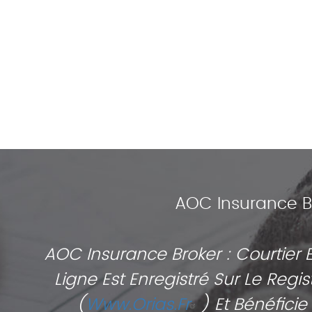
AOC Insurance B
AOC Insurance Broker : Courtier
Ligne Est Enregistré Sur Le Reg
(
Www.orias.fr
) Et Bénéfici