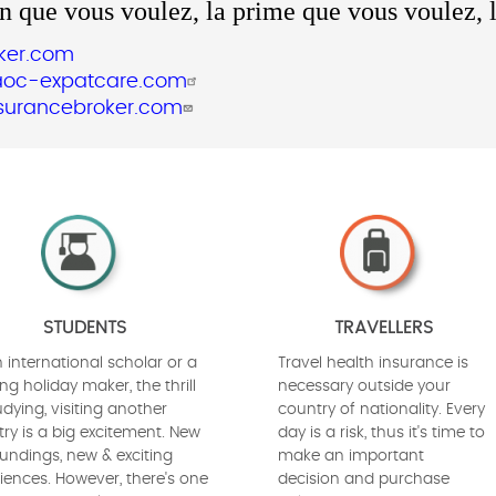
 que vous voulez, la prime que vous voulez, l
ker.com
oc-expatcare.com
surancebroker.com
STUDENTS
TRAVELLERS
 international scholar or a
Travel health insurance is
ng holiday maker, the thrill
necessary outside your
udying, visiting another
country of nationality. Every
ry is a big excitement. New
day is a risk, thus it's time to
undings, new & exciting
make an important
iences. However, there's one
decision and purchase