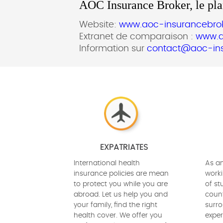
AOC Insurance Broker, le plan
Website:
www.aoc-insurancebro
Extranet de comparaison :
www.a
Information sur
contact@aoc-in
EXPATRIATES
International health
As an
insurance policies are mean
worki
to protect you while you are
of st
abroad. Let us help you and
count
your family, find the right
surro
health cover. We offer you
exper