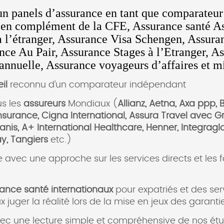
n panels d’assurance en tant que comparateur
en complément de la CFE, Assurance santé A
à l’étranger, Assurance Visa Schengen, Assura
nce Au Pair, Assurance Stages à l’Etranger, A
nnuelle, Assurance voyageurs d’affaires et mis
il
reconnu d’un comparateur indépendant
us les
assureurs
Mondiaux (
Allianz, Aetna, Axa ppp, 
Insurance, Cigna International, Assura Travel avec 
umanis, A+ International Healthcare, Henner, Integraglo
ay, Tangiers
etc.)
e avec une approche sur les services directs et les f
rance santé internationaux
pour expatriés et des se
juger la réalité lors de la mise en jeux des garanti
ec une lecture simple et compréhensive de nos étu