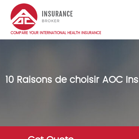
Skip
to
main
content
COMPARE YOUR INTERNATIONAL HEALTH INSURANCE
Main
navigation
EN
10 Raisons de choisir AOC In