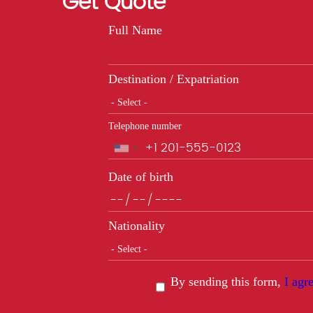
Get Quote
Full Name
Destination / Expatriation
Telephone number
Phone
Date of birth
Nationality
By sending this form,
I agr