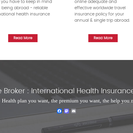
 you have to keep in mind
online adequate and
being abroad - reliable
effective worldwide travel
national health insurance
insurance policy for your
!
annual & single trip abroad.
Read More
Read More
Broker : International Health Insura
 Health plan you want, the premium you want, the help you 
Facebook
Mastodon
Email