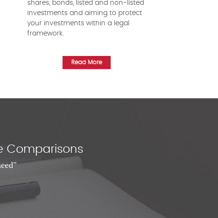
shares, bonds, listed and non-listed
investments and aiming to protect
your investments within a legal
framework.
Read More
nce Comparisons
need"