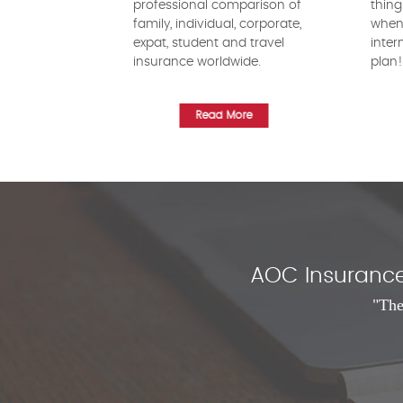
professional comparison of
thing
family, individual, corporate,
when 
expat, student and travel
inter
insurance worldwide.
plan
Read More
AOC Insurance 
"The