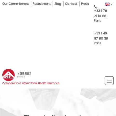
Skip
Our Commitment
Recruitment
Blog
Contact
Press
EN
Top
to
+33 1 76
main
Menu
21 10 66
content
Paris
+33 1 49
97 80 38
Paris
Compare Your International Health Insurance