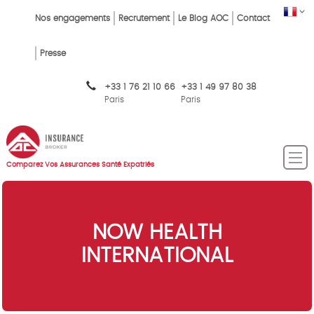
Skip
FR
Top
Nos engagements
Recrutement
Le Blog AOC
Contact
to
main
Menu
content
Presse
FR
+33 1 76 21 10 66
+33 1 49 97 80 38
Paris
Paris
Comparez Vos Assurances Santé Expatriés
NOW HEALTH
INTERNATIONAL