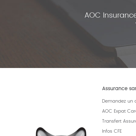
AOC Insurance
Assurance san
Demandez un de
AOC Expat Car
Transfert Assu
Infos CFE