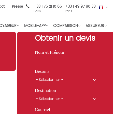
act
Presse
+33 1 76 21 10 66
+33 1 49 97 80 38
FR
Paris
Paris
OYAGEUR
MOBILE-APP
COMPARISON
ASSUREUR
Obtenir un devis
Nom et Prénom
Besoins
Destination
n
Courriel