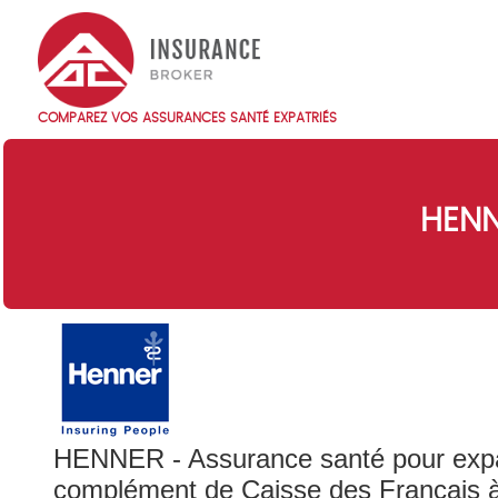
Skip
to
main
content
COMPAREZ VOS ASSURANCES SANTÉ EXPATRIÉS
Main
navigation
FR
HENN
HENNER - Assurance santé pour expa
complément de Caisse des Français à