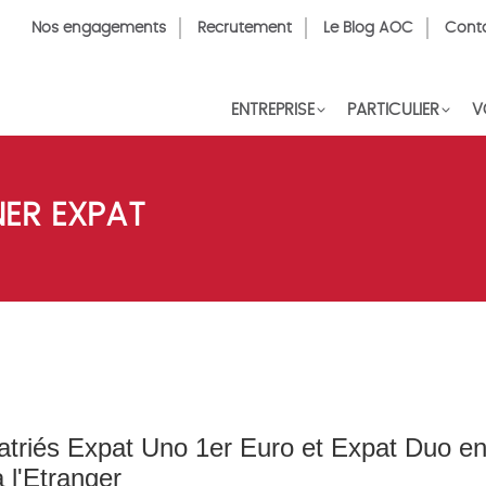
Top
Nos engagements
Recrutement
Le Blog AOC
Cont
Menu
FR
ENTREPRISE
PARTICULIER
V
ER EXPAT
triés Expat Uno 1er Euro et Expat Duo e
 l'Etranger