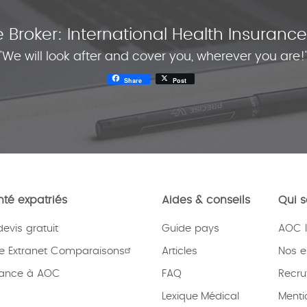
 Broker: International Health Insuran
"We will look after and cover you, wherever you are!
Share
Post
té expatriés
Aides & conseils
Qui 
vis gratuit
Guide pays
AOC I
e Extranet Comparaisons
Articles
Nos 
rance à AOC
FAQ
Recru
Lexique
Médical
Menti