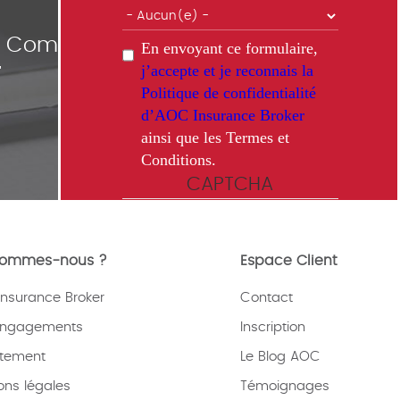
ce Comparisons
En envoyant ce formulaire,
j’accepte et je reconnais la
"
Politique de confidentialité
d’AOC Insurance Broker
ainsi que les Termes et
Conditions.
CAPTCHA
sommes-nous ?
Espace Client
nsurance Broker
Contact
This question is for testing whether
or not you are a human visitor and
engagements
Inscription
to prevent automated spam
tement
submissions.
Le Blog AOC
ons légales
Témoignages