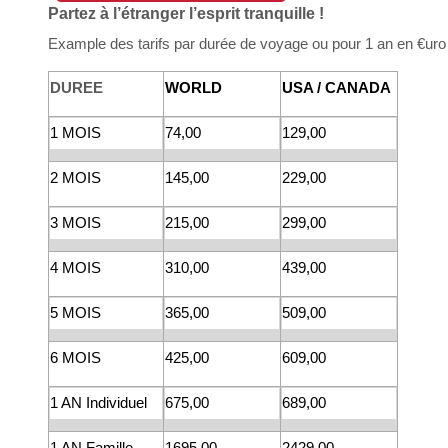
Partez à l’étranger l’esprit tranquille !
Example des tarifs par durée de voyage ou pour 1 an en €uro
DUREE
WORLD
USA / CANADA
1 MOIS
74,00
129,00
2 MOIS
145,00
229,00
3 MOIS
215,00
299,00
4 MOIS
310,00
439,00
5 MOIS
365,00
509,00
6 MOIS
425,00
609,00
1 AN Individuel
675,00
689,00
1 AN Famille
1695,00
2429,00