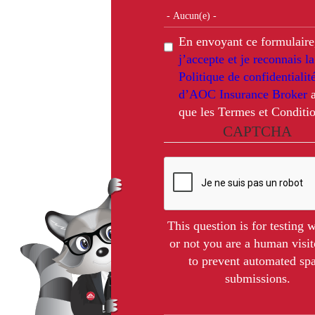
En envoyant ce formulaire
j’accepte et je reconnais la
Politique de confidentialit
d’AOC Insurance Broker
a
que les Termes et Conditio
CAPTCHA
This question is for testing 
or not you are a human visit
to prevent automated s
submissions.