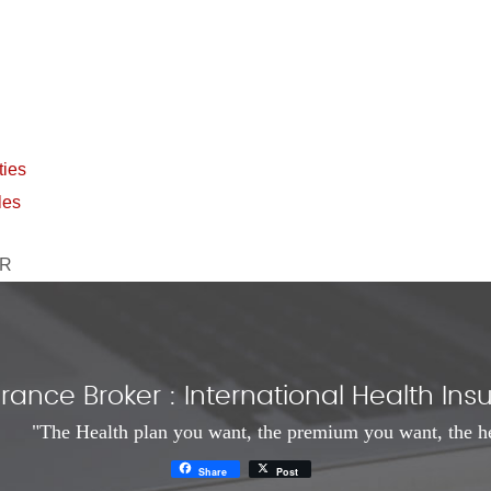
ies
les
ER
rance Broker : International Health I
"The Health plan you want, the premium you want, the h
Share
Post