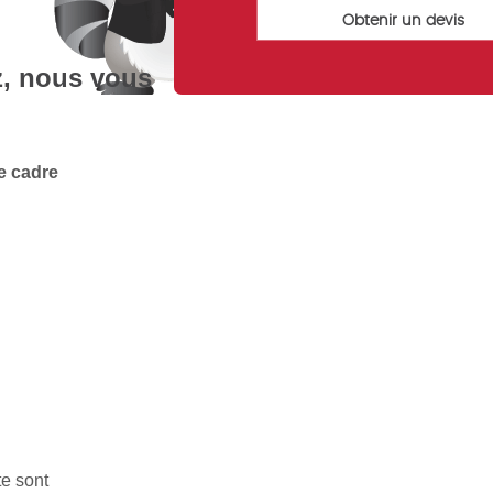
z, nous vous
e cadre
te sont