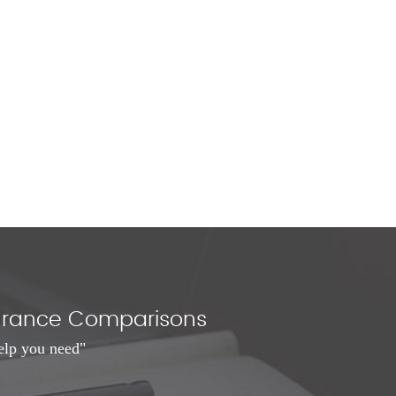
nsurance Comparisons
elp you need"