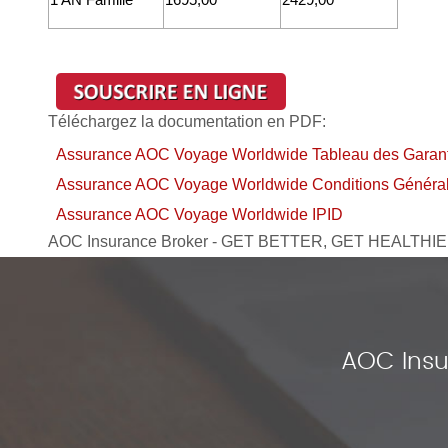
Téléchargez la documentation
en PDF
:
Assurance AOC Voyage Worldwide Tableau des Garant
Assurance AOC Voyage Worldwide Conditions Généra
Assurance AOC Voyage Worldwide IPID
AOC Insurance Broker - GET BETTER, GET HEALTHI
AOC Insu