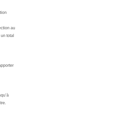
tion
ection au
un total
apporter
squ’à
tre.