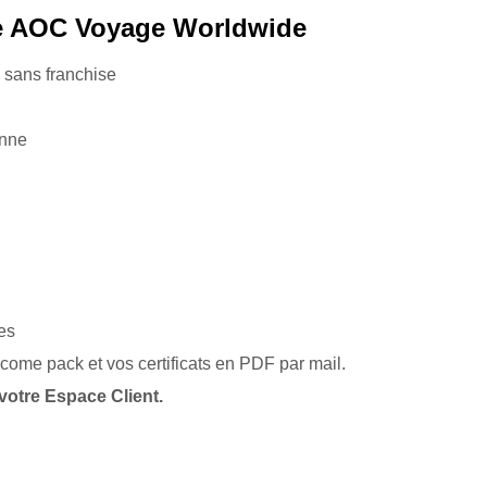
ce AOC Voyage Worldwide
 sans franchise
onne
es
come pack et vos certificats en PDF par mail.
otre Espace Client.