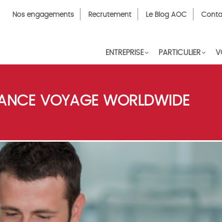
Top
Nos engagements
Recrutement
Le Blog AOC
Conta
Menu
FR
ENTREPRISE
PARTICULIER
V
ANCE VOYAGE WORLDWIDE