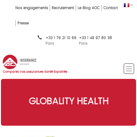
Skip
FR
Top
Nos engagements
Recrutement
Le Blog AOC
Contact
to
main
Menu
content
Presse
FR
+33 1 76 21 10 66
+33 1 49 97 80 38
Paris
Paris
Comparez Vos Assurances Santé Expatriés
GLOBALITY HEALTH