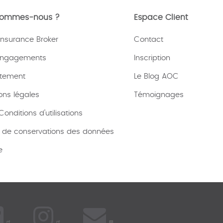
sommes-nous ?
Espace Client
nsurance Broker
Contact
engagements
Inscription
tement
Le Blog AOC
ons légales
Témoignages
onditions d’utilisations
e de conservations des données
e