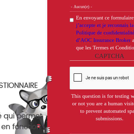
En envoyant ce formulaire
j’accepte et je reconnais la
Politique de confidentialit
d’AOC Insurance Broker
a
que les Termes et Conditio
CAPTCHA
STIONNAIRE
This question is for testing 
or not you are a human visit
to prevent automated s
é qui permet
submissions.
 en fonction