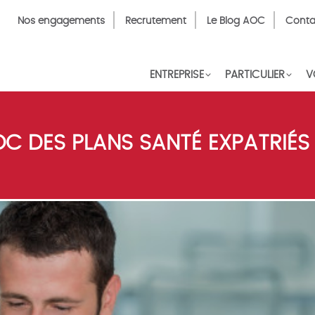
Top
Nos engagements
Recrutement
Le Blog AOC
Conta
Menu
FR
ENTREPRISE
PARTICULIER
V
C DES PLANS SANTÉ EXPATRIÉS