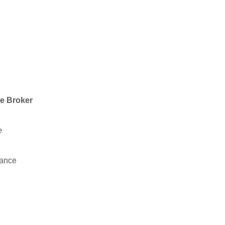
e Broker
e
rance