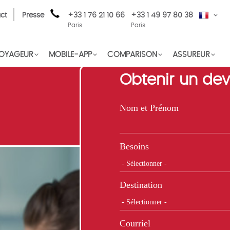
ct
Presse
+33 1 76 21 10 66
+33 1 49 97 80 38
FR
Paris
Paris
OYAGEUR
MOBILE-APP
COMPARISON
ASSUREUR
Obtenir un dev
Nom et Prénom
Besoins
Destination
Courriel