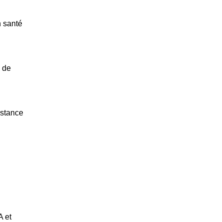
n santé
i de
istance
A et