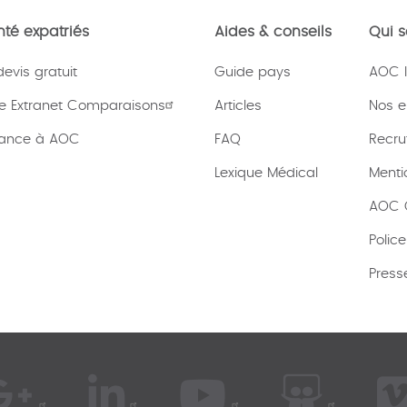
té expatriés
Aides & conseils
Qui 
vis gratuit
Guide pays
AOC I
e Extranet Comparaisons
Articles
Nos 
rance à AOC
FAQ
Recru
Lexique
Médical
Menti
AOC C
Polic
Press