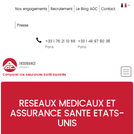
Skip
Top
FR
Nos engagements
Recrutement
Le Blog AOC
Contact
to
Menu
main
content
FR
Presse
+33 1 76 21 10 66
+33 1 49 97 80 38
Paris
Paris
Comparez Vos Assurances Santé Expatriés
RESEAUX MEDICAUX ET
ASSURANCE SANTE ETATS-
UNIS