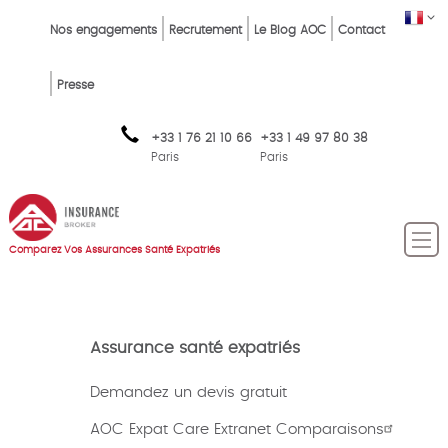
Skip
Top
FR
Nos engagements
Recrutement
Le Blog AOC
Contact
to
Menu
main
content
FR
Presse
+33 1 76 21 10 66
+33 1 49 97 80 38
Paris
Paris
Comparez Vos Assurances Santé Expatriés
Assurance santé expatriés
Demandez un devis gratuit
AOC Expat Care Extranet Comparaisons