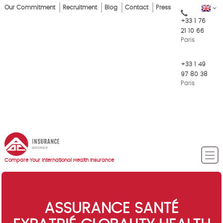
Skip
Our Commitment
Recruitment
Blog
Contact
Press
EN
Top
to
+33 1 76
main
Menu
21 10 66
content
Paris
+33 1 49
97 80 38
Paris
Compare Your International Health Insurance
ASSURANCE SANTÉ